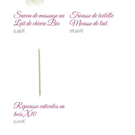
Savon de massage au
Trousse de toilette
Lait de chèvre Bio
Mousse de lait
5,95
€
26,90
€
Repousse cuticules en
bois X10
2,00
€