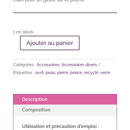
1 en stock
A
Ajouter au panier
quantité
l
de
t
Pierre
e
Catégories :
Accessoires
,
Accessoires divers
ponce
r
Étiquettes :
avril
,
peau
,
pierre
,
ponce
,
recyclé
,
verre
n
a
t
Description
i
Composition
v
e
:
Utilisation et précaution d'emploi :