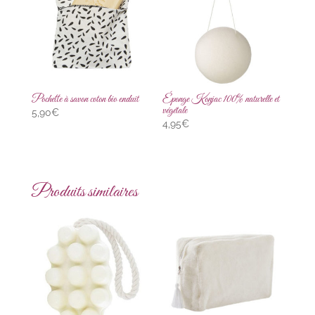
Pochette à savon coton bio enduit
Éponge Konjac 100% naturelle et
végétale
5,90
€
4,95
€
Produits similaires