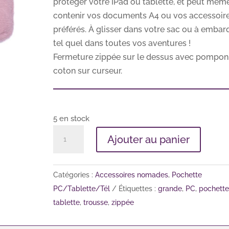
protéger votre IPad ou tablette, et peut mêm
contenir vos documents A4 ou vos accessoir
préférés. À glisser dans votre sac ou à embar
tel quel dans toutes vos aventures !
Fermeture zippée sur le dessus avec pompon
coton sur curseur.
5 en stock
quantité
A
Ajouter au panier
de
l
Pochette
t
zippée
e
Catégories :
Accessoires nomades
,
Pochette
PC/tablette
r
PC/Tablette/Tél
Étiquettes :
grande
,
PC
,
pochette
fausse
n
tablette
,
trousse
,
zippée
fourrure
a
angora
t