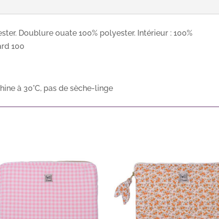
pétale
i
-
v
ster. Doublure ouate 100% polyester. Intérieur : 100%
Taille
e
ard 100
M
:
hine à 30°C, pas de sèche-linge