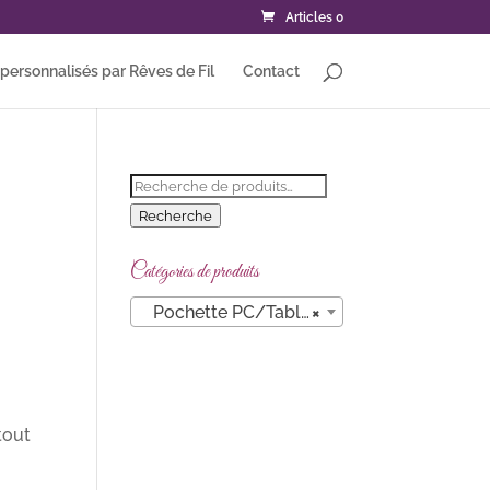
Articles 0
ersonnalisés par Rêves de Fil
Contact
Recherche
pour :
Recherche
Catégories de produits
Pochette PC/Tablette/Tél
×
tout