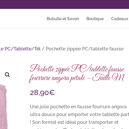
Bubulle et Savon
Boutique
Cadeaux p
te PC/Tablette/Tél
/ Pochette zippée PC/tablette fausse
Pochette zippée PC/tablette fausse
fourrure angora pétale – Taille M
28,90
€
Une jolie pochette en fausse fourrure angora
ultra douce pour emporter votre tablette par
! Son format est idéal pour transporter et