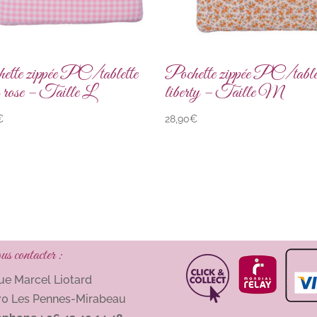
ette zippée PC/tablette
Pochette zippée PC/table
y rose – Taille L
liberty – Taille M
€
28,90
€
 contacter :
Rue Marcel Liotard
70 Les Pennes-Mirabeau