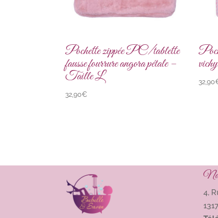
Pochette zippée PC/tablette
Poch
fausse fourrure angora pétale –
vich
Taille L
32,90
32,90
€
Nous
4, 
131