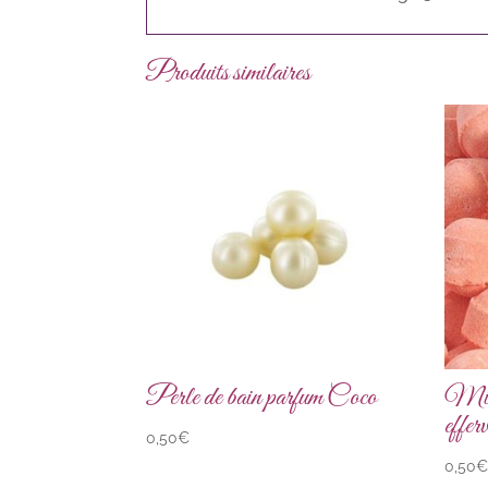
Produits similaires
Perle de bain parfum Coco
Mini
effe
0,50
€
0,50
€