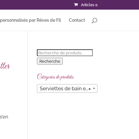
Articles 0
ersonnalisés par Rêves de Fil
Contact
Recherche
pour :
Recherche
tter
Catégories de produits
Serviettes de bain enfants personnalisables
×
s’en