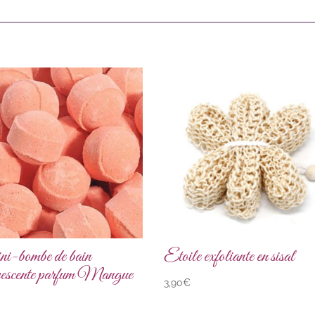
-bombe de bain
Etoile exfoliante en sisal
rvescente parfum Mangue
3,90
€