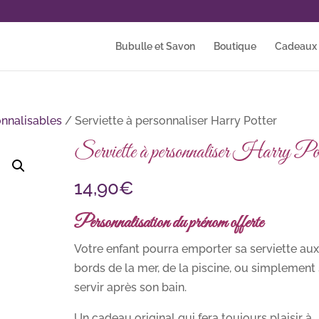
Bubulle et Savon
Boutique
Cadeaux p
onnalisables
/ Serviette à personnaliser Harry Potter
Serviette à personnaliser Harry Po
14,90
€
Personnalisation du prénom offerte
Votre enfant pourra emporter sa serviette aux
bords de la mer, de la piscine, ou simplement 
servir après son bain.
Un cadeau original qui fera toujours plaisir à