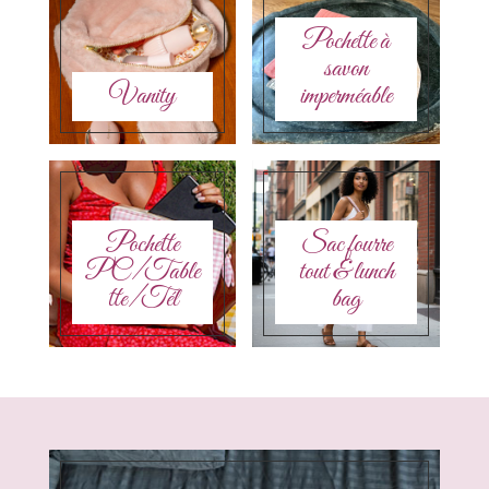
Pochette à
savon
Vanity
imperméable
Pochette
Sac fourre
PC/Table
tout & lunch
tte/Tél
bag