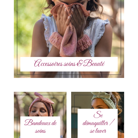
Accessoires soins & Beauté
Se
Bandeaux de
démaquiller /
soins
se laver