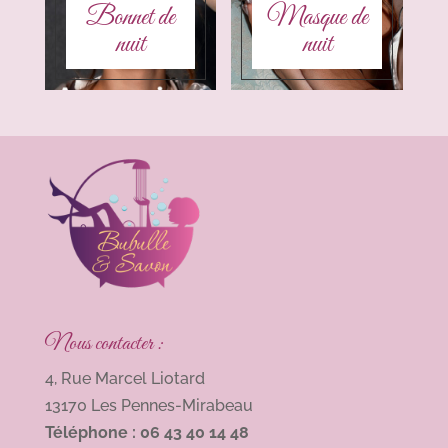
Bonnet de
Masque de
nuit
nuit
Nous contacter :
4, Rue Marcel Liotard
13170 Les Pennes-Mirabeau
Téléphone : 06 43 40 14 48