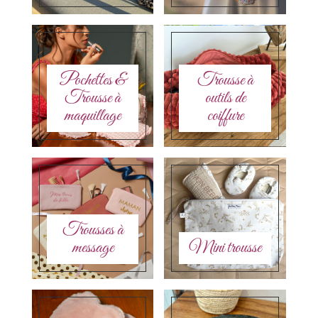
Pochettes &
Trousse à
Trousse à
outils de
maquillage
coiffure
Trousses à
message
Mini trousse