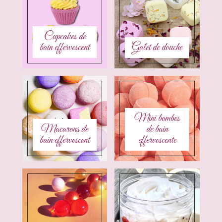
Cupcakes de
bain effervescent
Galet de douche
Mini bombes
Macarons de
de bain
bain effervescent
effervescente